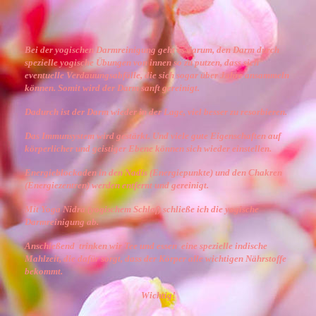
Bei der yogischen Darmreinigung geht es darum, den Darm durch
spezielle yogische Übungen von innen so zu putzen, dass sich
eventuelle Verdauungsabfälle, die sich sogar über Jahre ansammeln
können. Somit wird der Darm sanft gereinigt.
Dadurch ist der Darm wieder in der Lage, viel besser zu resorbieren.
Das Immunsystem wird gestärkt. Und viele gute Eigenschaften auf
körperlicher und geistiger Ebene können sich wieder einstellen.
Energieblockaden in den Nadis (Energiepunkte) und den Chakren
(Energiezentren) werden entfernt und gereinigt.
Mit Yoga Nidra (yogischem Schlaf) schließe ich die yogische
Darmreinigung ab.
Anschießend trinken wir Tee und essen eine spezielle indische
Mahlzeit, die dafür sorgt, dass der Körper alle wichtigen Nährstoffe
bekommt.
Wichtig!