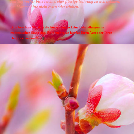
Am Tag vorher bitte leichte, eher flüssige Nahrung zu sich nehmen,
am Morgen bitte nicht essen oder trinken.
Bitte beachten Sie, dass die Anwendungen keine Behandlungen im
medizinischen Sinne sind. Bitte suchen sie hierfür Ihren Arzt oder Ihren
Heilpraktiker auf!!
Inhale
&
Exhale