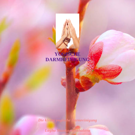
YOGISCHE
DARMREINIGUNG
Die kleine yogische Darmreinigung
Laghu Shankaprakshalana